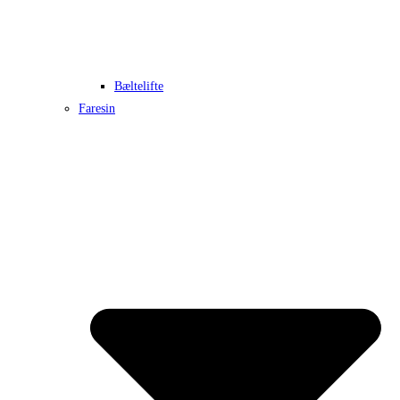
Bæltelifte
Faresin