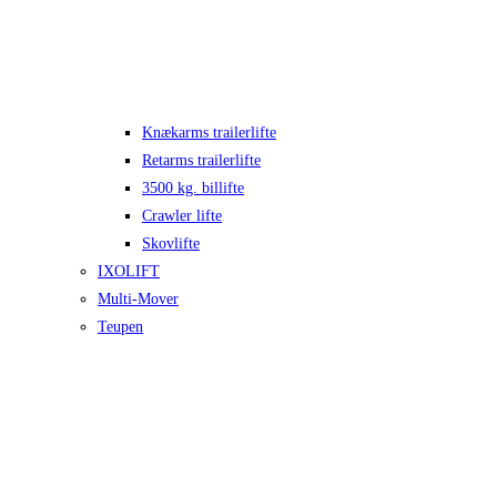
Knækarms trailerlifte
Retarms trailerlifte
3500 kg. billifte
Crawler lifte
Skovlifte
IXOLIFT
Multi-Mover
Teupen