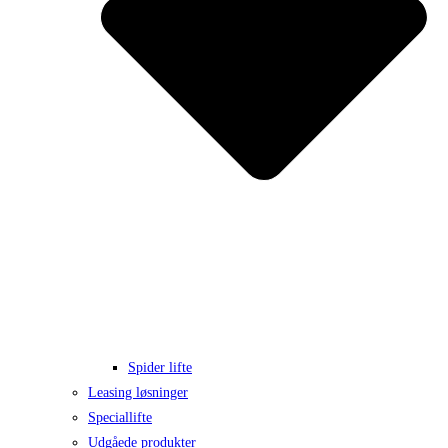
Spider lifte
Leasing løsninger
Speciallifte
Udgåede produkter