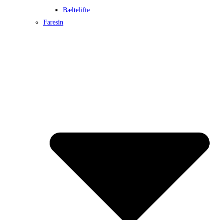
Bæltelifte
Faresin