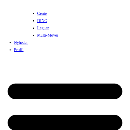
Genie
DINO
Leguan
Multi-Mover
Nyheder
Profil