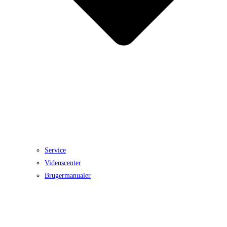
Service
Videnscenter
Brugermanualer