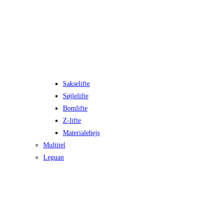
Sakselifte
Søjlelifte
Bomlifte
Z-lifte
Materialehejs
Multitel
Leguan