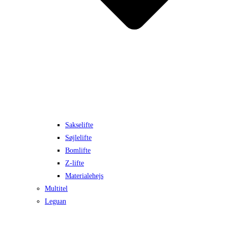
Sakselifte
Søjlelifte
Bomlifte
Z-lifte
Materialehejs
Multitel
Leguan