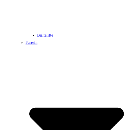
Bæltelifte
Faresin