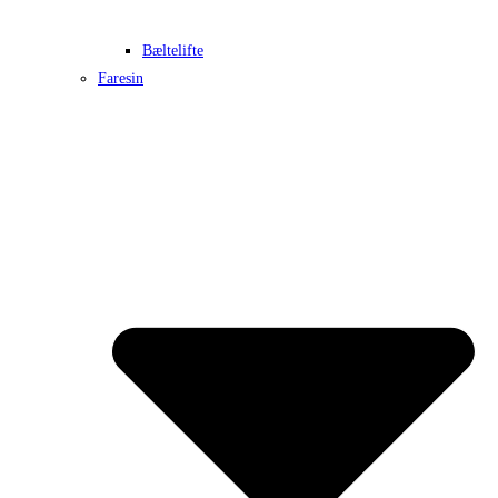
Bæltelifte
Faresin