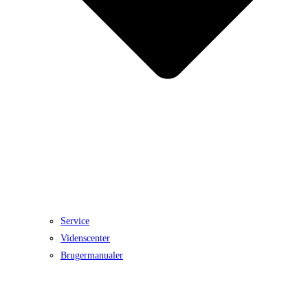
Service
Videnscenter
Brugermanualer