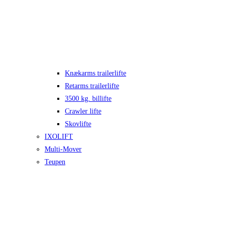
Knækarms trailerlifte
Retarms trailerlifte
3500 kg. billifte
Crawler lifte
Skovlifte
IXOLIFT
Multi-Mover
Teupen