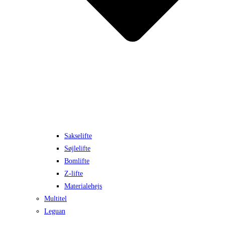
Sakselifte
Søjlelifte
Bomlifte
Z-lifte
Materialehejs
Multitel
Leguan