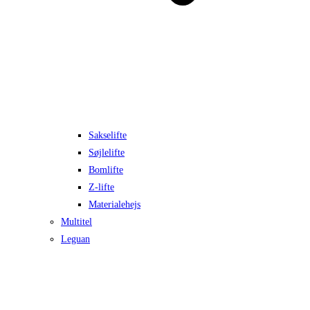
Sakselifte
Søjlelifte
Bomlifte
Z-lifte
Materialehejs
Multitel
Leguan