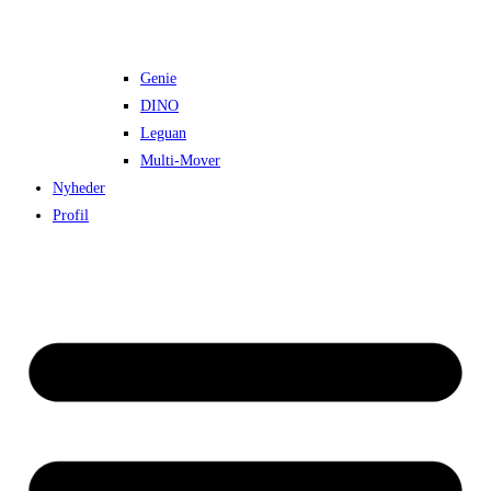
Genie
DINO
Leguan
Multi-Mover
Nyheder
Profil