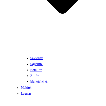
Sakselifte
Søjlelifte
Bomlifte
Z-lifte
Materialehejs
Multitel
Leguan