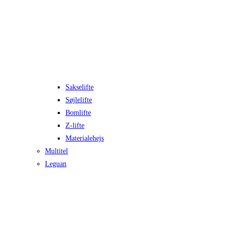
Sakselifte
Søjlelifte
Bomlifte
Z-lifte
Materialehejs
Multitel
Leguan