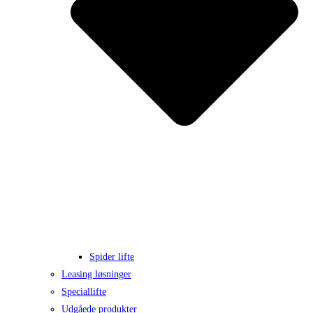
Spider lifte
Leasing løsninger
Speciallifte
Udgåede produkter