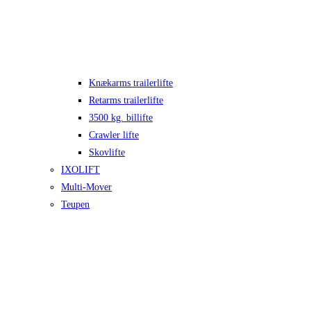
Knækarms trailerlifte
Retarms trailerlifte
3500 kg. billifte
Crawler lifte
Skovlifte
IXOLIFT
Multi-Mover
Teupen