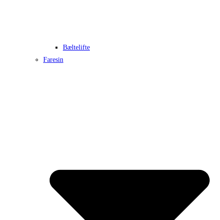
Bæltelifte
Faresin