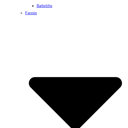
Bæltelifte
Faresin