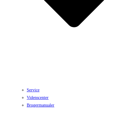
Service
Videnscenter
Brugermanualer