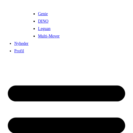
Genie
DINO
Leguan
Multi-Mover
Nyheder
Profil