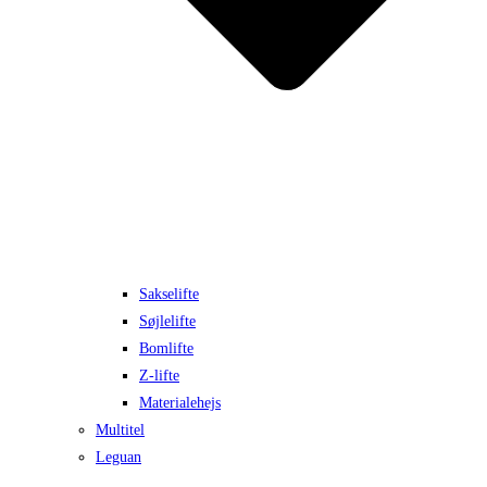
Sakselifte
Søjlelifte
Bomlifte
Z-lifte
Materialehejs
Multitel
Leguan