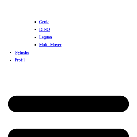
Genie
DINO
Leguan
Multi-Mover
Nyheder
Profil