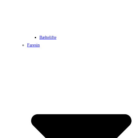
Bæltelifte
Faresin