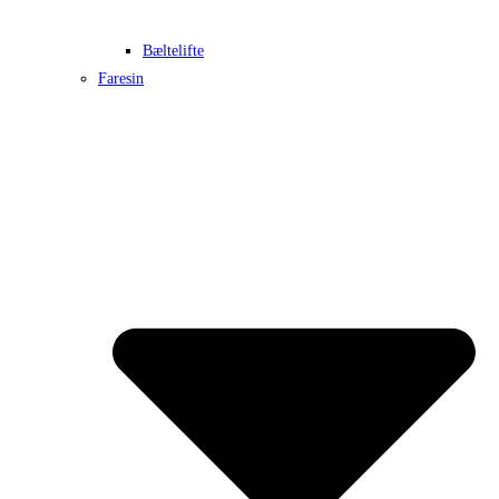
Bæltelifte
Faresin