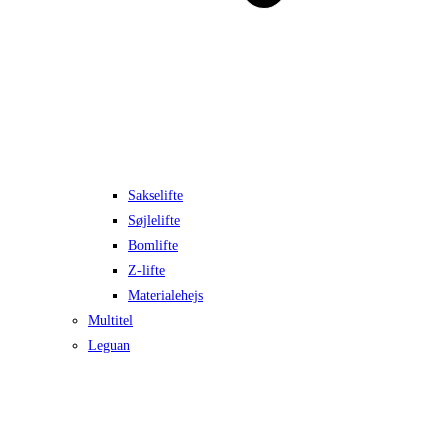
Sakselifte
Søjlelifte
Bomlifte
Z-lifte
Materialehejs
Multitel
Leguan