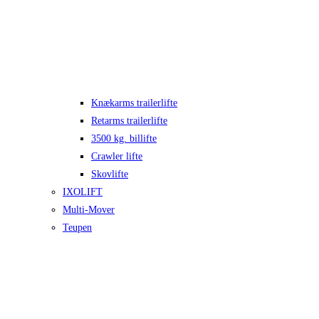
Knækarms trailerlifte
Retarms trailerlifte
3500 kg. billifte
Crawler lifte
Skovlifte
IXOLIFT
Multi-Mover
Teupen