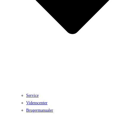
Service
Videnscenter
Brugermanualer