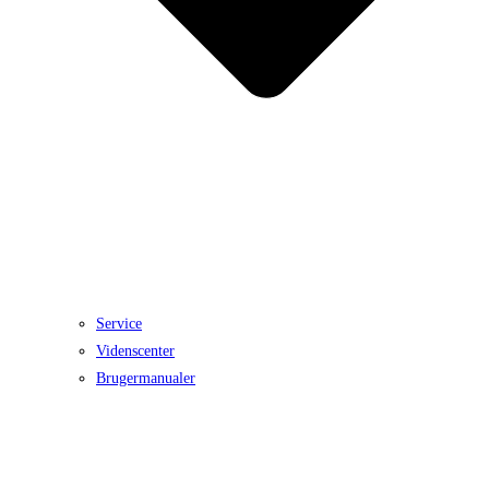
Service
Videnscenter
Brugermanualer