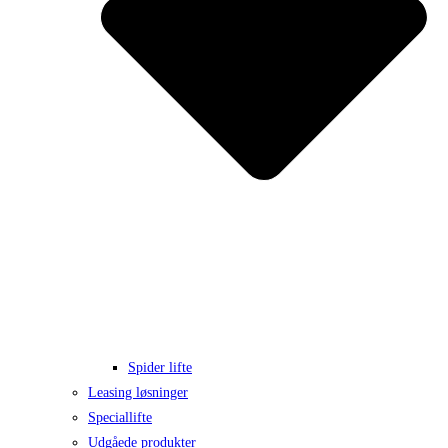
Spider lifte
Leasing løsninger
Speciallifte
Udgåede produkter