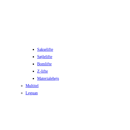
Sakselifte
Søjlelifte
Bomlifte
Z-lifte
Materialehejs
Multitel
Leguan