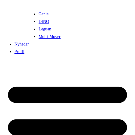
Genie
DINO
Leguan
Multi-Mover
Nyheder
Profil