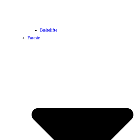
Bæltelifte
Faresin