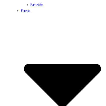
Bæltelifte
Faresin