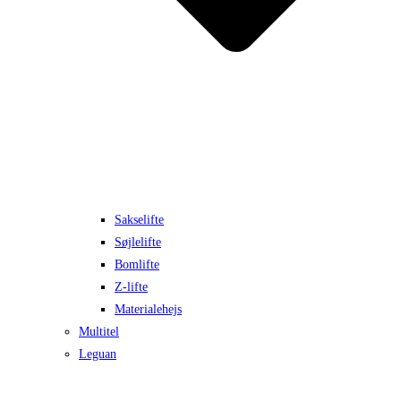
Sakselifte
Søjlelifte
Bomlifte
Z-lifte
Materialehejs
Multitel
Leguan