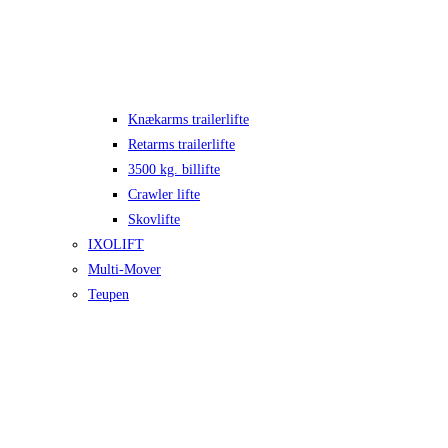
Knækarms trailerlifte
Retarms trailerlifte
3500 kg. billifte
Crawler lifte
Skovlifte
IXOLIFT
Multi-Mover
Teupen