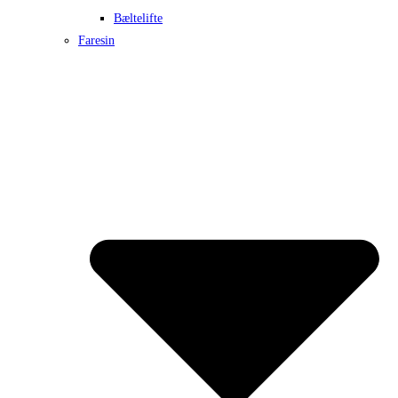
Bæltelifte
Faresin