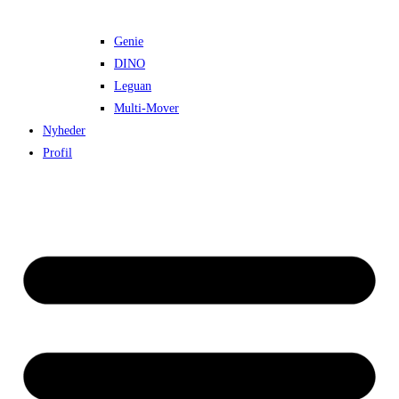
Genie
DINO
Leguan
Multi-Mover
Nyheder
Profil