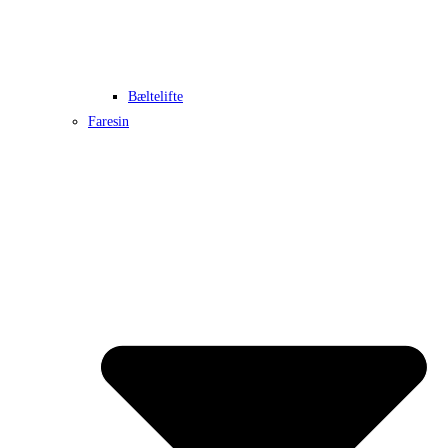
Bæltelifte
Faresin