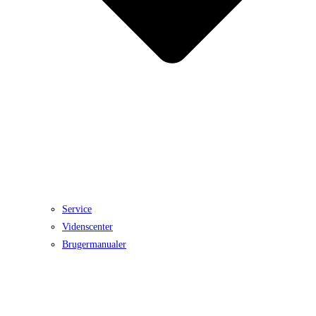
Service
Videnscenter
Brugermanualer