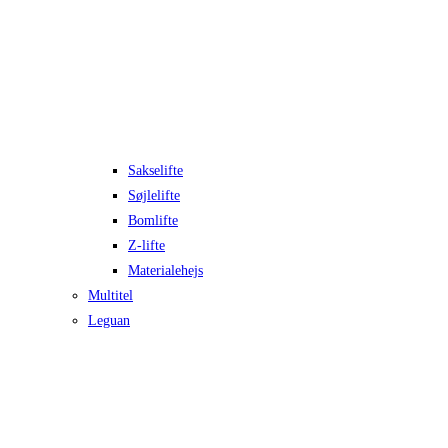
Sakselifte
Søjlelifte
Bomlifte
Z-lifte
Materialehejs
Multitel
Leguan