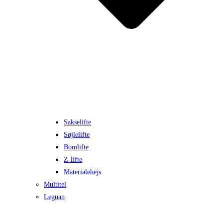
Sakselifte
Søjlelifte
Bomlifte
Z-lifte
Materialehejs
Multitel
Leguan