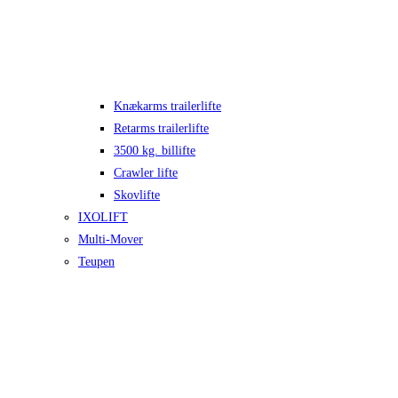
Knækarms trailerlifte
Retarms trailerlifte
3500 kg. billifte
Crawler lifte
Skovlifte
IXOLIFT
Multi-Mover
Teupen