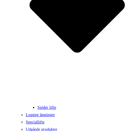
Spider lifte
Leasing løsninger
Speciallifte
Udgåede produkter