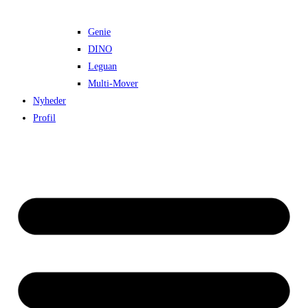
Genie
DINO
Leguan
Multi-Mover
Nyheder
Profil