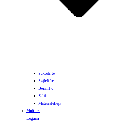
Sakselifte
Søjlelifte
Bomlifte
Z-lifte
Materialehejs
Multitel
Leguan