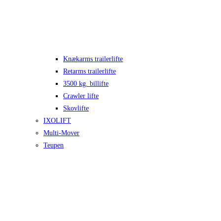
Knækarms trailerlifte
Retarms trailerlifte
3500 kg. billifte
Crawler lifte
Skovlifte
IXOLIFT
Multi-Mover
Teupen