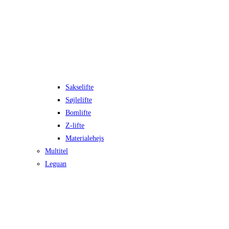
Sakselifte
Søjlelifte
Bomlifte
Z-lifte
Materialehejs
Multitel
Leguan