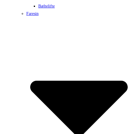
Bæltelifte
Faresin