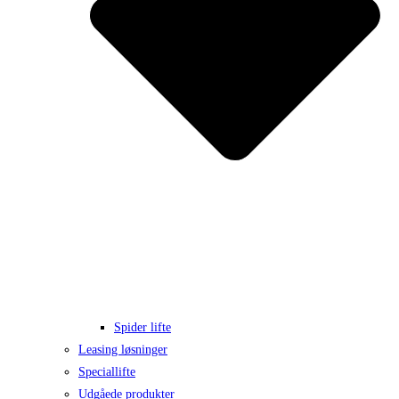
Spider lifte
Leasing løsninger
Speciallifte
Udgåede produkter