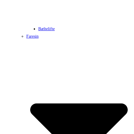
Bæltelifte
Faresin