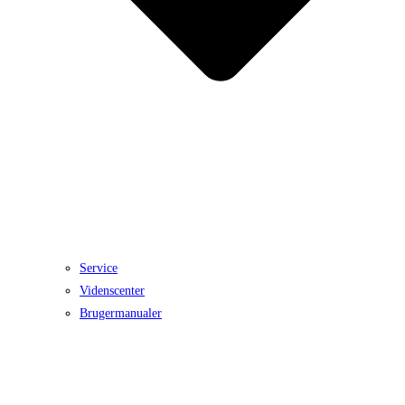
Service
Videnscenter
Brugermanualer