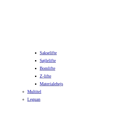
Sakselifte
Søjlelifte
Bomlifte
Z-lifte
Materialehejs
Multitel
Leguan