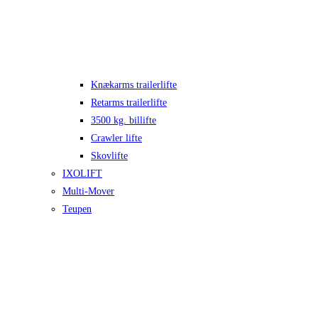
Knækarms trailerlifte
Retarms trailerlifte
3500 kg. billifte
Crawler lifte
Skovlifte
IXOLIFT
Multi-Mover
Teupen