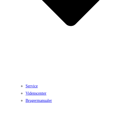
Service
Videnscenter
Brugermanualer