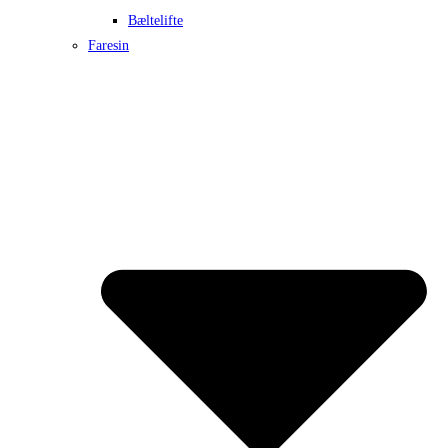
Bæltelifte
Faresin