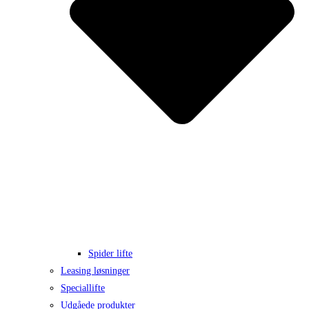
Spider lifte
Leasing løsninger
Speciallifte
Udgåede produkter