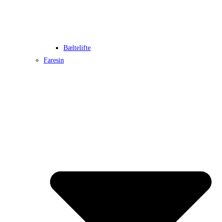
Bæltelifte
Faresin