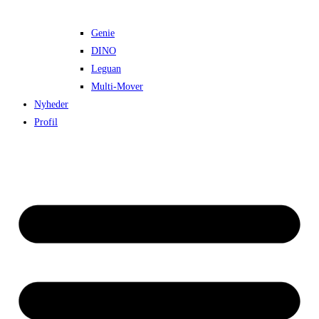
Genie
DINO
Leguan
Multi-Mover
Nyheder
Profil