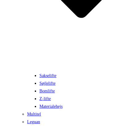
Sakselifte
Søjlelifte
Bomlifte
Z-lifte
Materialehejs
Multitel
Leguan