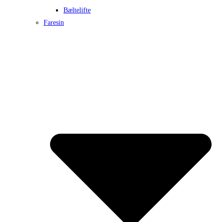
Bæltelifte
Faresin