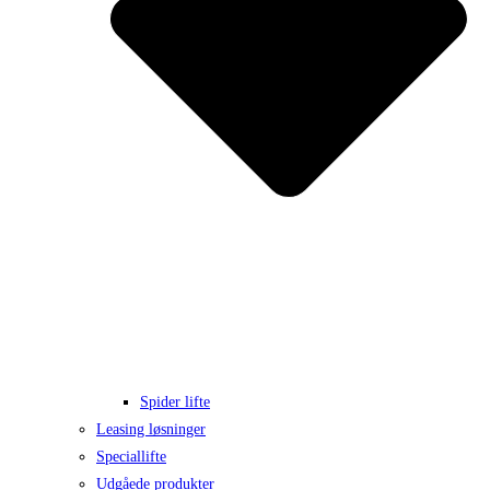
Spider lifte
Leasing løsninger
Speciallifte
Udgåede produkter