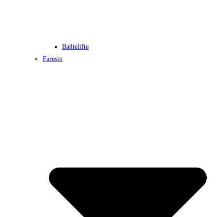
Bæltelifte
Faresin