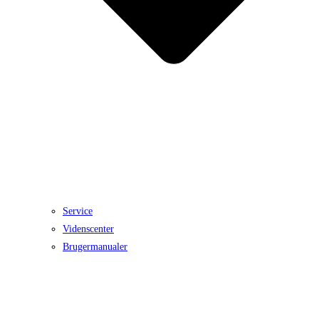
Service
Videnscenter
Brugermanualer