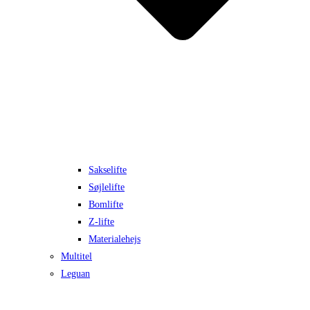
Sakselifte
Søjlelifte
Bomlifte
Z-lifte
Materialehejs
Multitel
Leguan