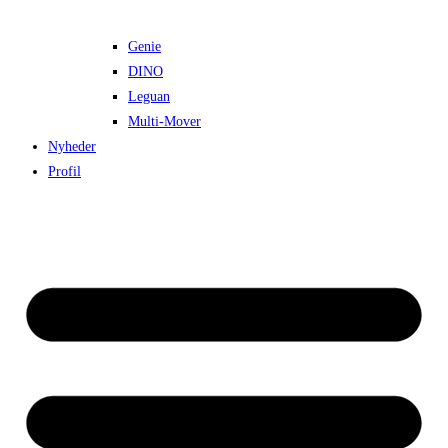
Genie
DINO
Leguan
Multi-Mover
Nyheder
Profil