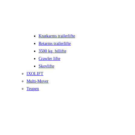
Knækarms trailerlifte
Retarms trailerlifte
3500 kg. billifte
Crawler lifte
Skovlifte
IXOLIFT
Multi-Mover
Teupen