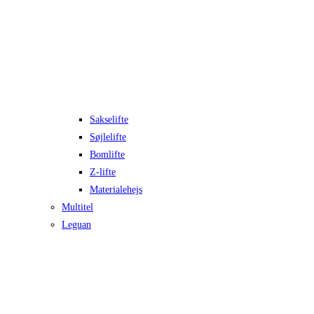
Sakselifte
Søjlelifte
Bomlifte
Z-lifte
Materialehejs
Multitel
Leguan