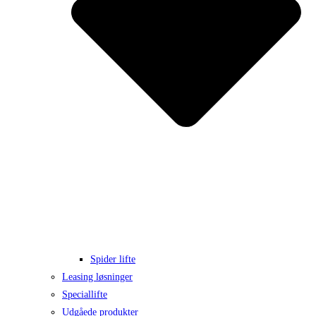
Spider lifte
Leasing løsninger
Speciallifte
Udgåede produkter