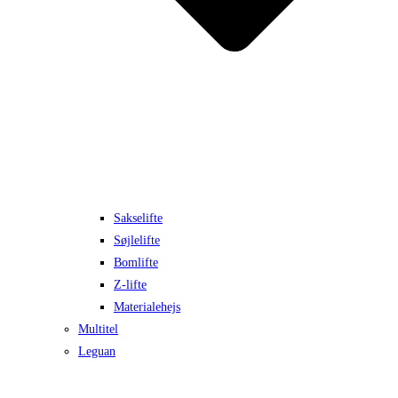
Sakselifte
Søjlelifte
Bomlifte
Z-lifte
Materialehejs
Multitel
Leguan