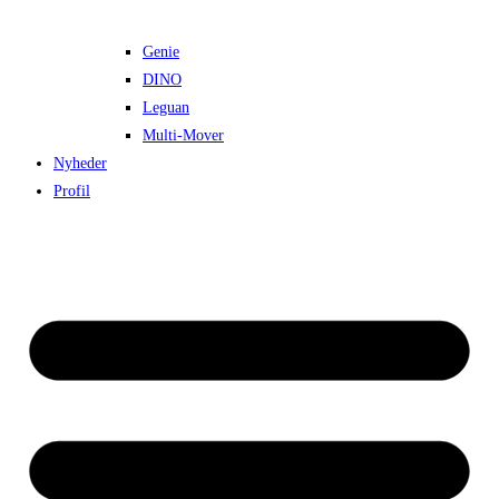
Genie
DINO
Leguan
Multi-Mover
Nyheder
Profil