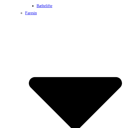
Bæltelifte
Faresin