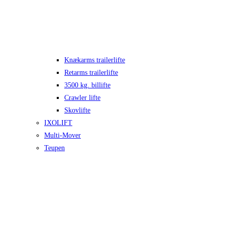
Knækarms trailerlifte
Retarms trailerlifte
3500 kg. billifte
Crawler lifte
Skovlifte
IXOLIFT
Multi-Mover
Teupen