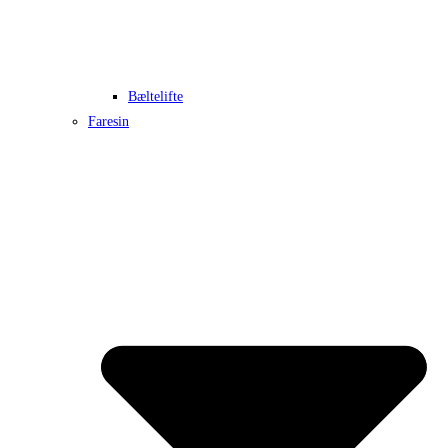
Bæltelifte
Faresin