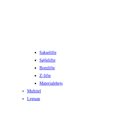
Sakselifte
Søjlelifte
Bomlifte
Z-lifte
Materialehejs
Multitel
Leguan