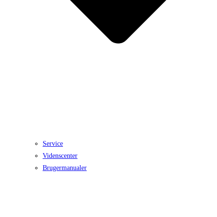
Service
Videnscenter
Brugermanualer