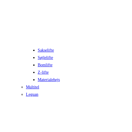
Sakselifte
Søjlelifte
Bomlifte
Z-lifte
Materialehejs
Multitel
Leguan