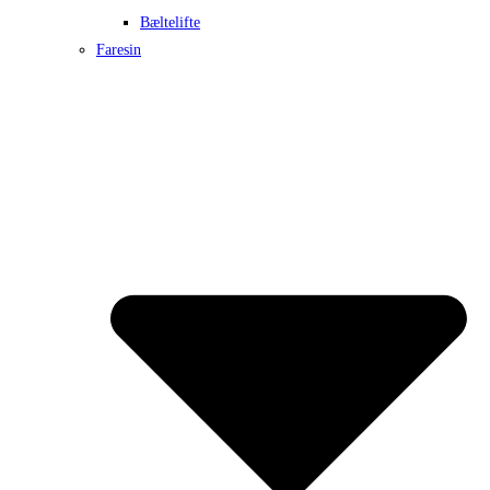
Bæltelifte
Faresin