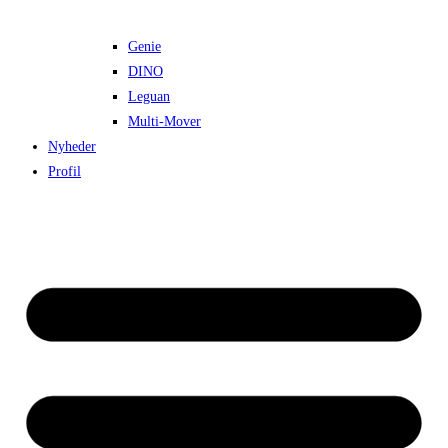
Genie
DINO
Leguan
Multi-Mover
Nyheder
Profil