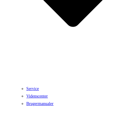
Service
Videnscenter
Brugermanualer