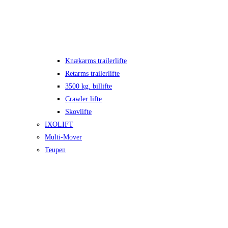
Knækarms trailerlifte
Retarms trailerlifte
3500 kg. billifte
Crawler lifte
Skovlifte
IXOLIFT
Multi-Mover
Teupen