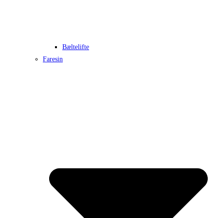
Bæltelifte
Faresin