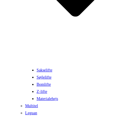
Sakselifte
Søjlelifte
Bomlifte
Z-lifte
Materialehejs
Multitel
Leguan