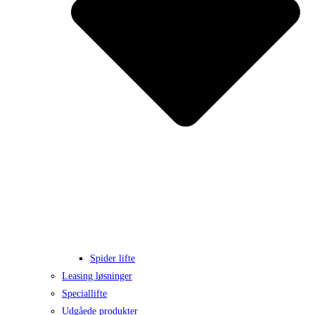
Spider lifte
Leasing løsninger
Speciallifte
Udgåede produkter