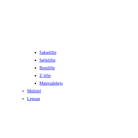
Sakselifte
Søjlelifte
Bomlifte
Z-lifte
Materialehejs
Multitel
Leguan