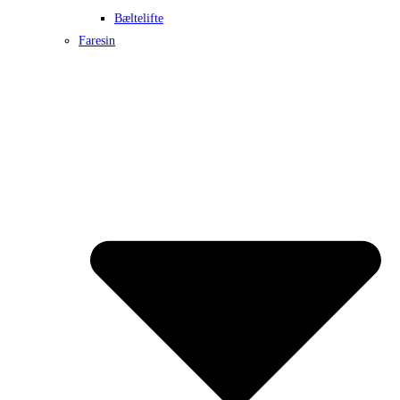
Bæltelifte
Faresin