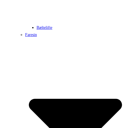
Bæltelifte
Faresin