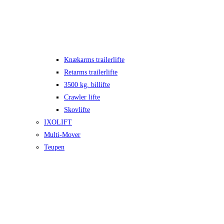
Knækarms trailerlifte
Retarms trailerlifte
3500 kg. billifte
Crawler lifte
Skovlifte
IXOLIFT
Multi-Mover
Teupen