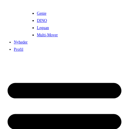
Genie
DINO
Leguan
Multi-Mover
Nyheder
Profil