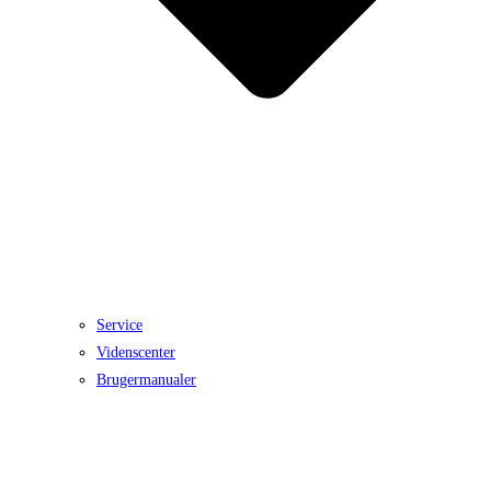
Service
Videnscenter
Brugermanualer