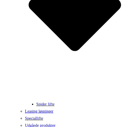
Spider lifte
Leasing løsninger
Speciallifte
Udgåede produkter