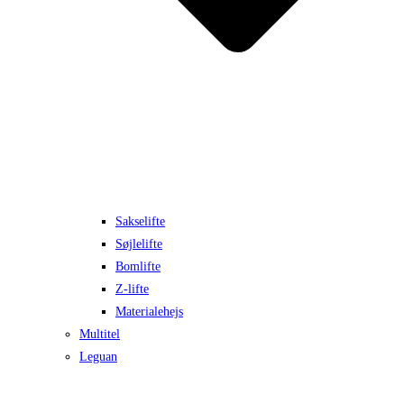
Sakselifte
Søjlelifte
Bomlifte
Z-lifte
Materialehejs
Multitel
Leguan