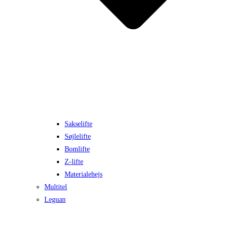
Sakselifte
Søjlelifte
Bomlifte
Z-lifte
Materialehejs
Multitel
Leguan