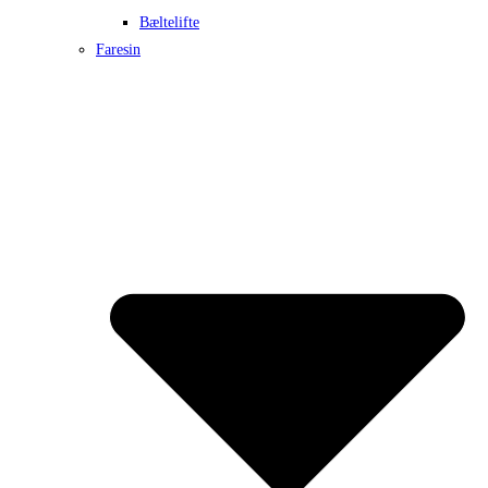
Bæltelifte
Faresin