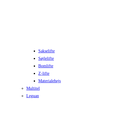
Sakselifte
Søjlelifte
Bomlifte
Z-lifte
Materialehejs
Multitel
Leguan