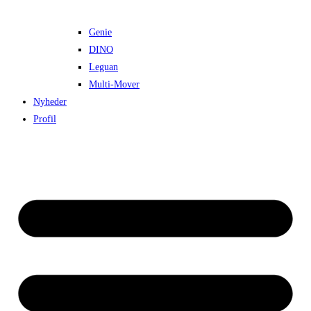
Genie
DINO
Leguan
Multi-Mover
Nyheder
Profil