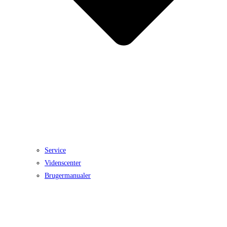
Service
Videnscenter
Brugermanualer