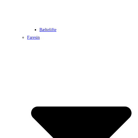
Bæltelifte
Faresin