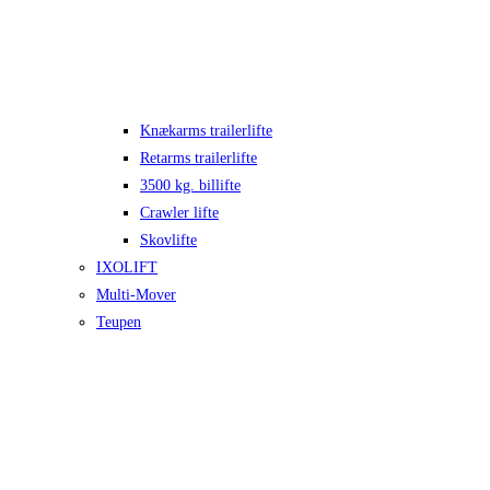
Knækarms trailerlifte
Retarms trailerlifte
3500 kg. billifte
Crawler lifte
Skovlifte
IXOLIFT
Multi-Mover
Teupen