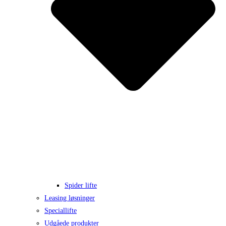
Spider lifte
Leasing løsninger
Speciallifte
Udgåede produkter