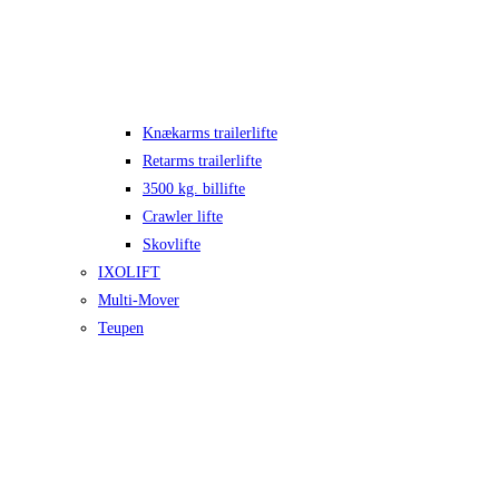
Knækarms trailerlifte
Retarms trailerlifte
3500 kg. billifte
Crawler lifte
Skovlifte
IXOLIFT
Multi-Mover
Teupen