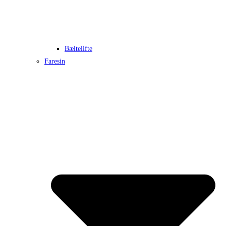
Bæltelifte
Faresin