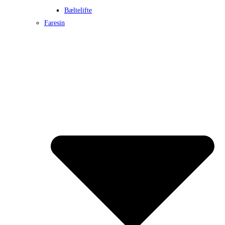
Bæltelifte
Faresin