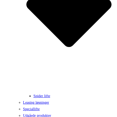
Spider lifte
Leasing løsninger
Speciallifte
Udgåede produkter