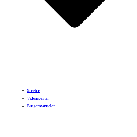
Service
Videnscenter
Brugermanualer