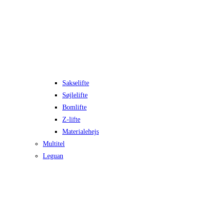
Sakselifte
Søjlelifte
Bomlifte
Z-lifte
Materialehejs
Multitel
Leguan