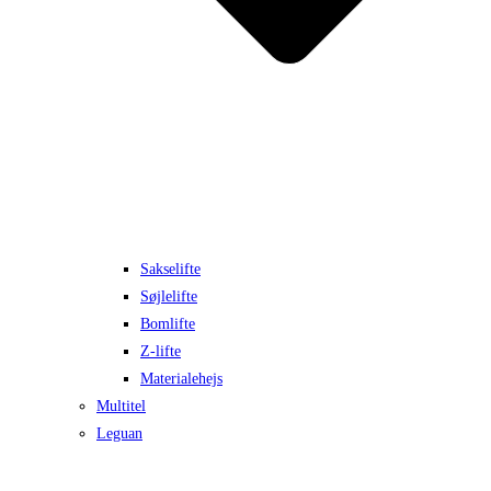
Sakselifte
Søjlelifte
Bomlifte
Z-lifte
Materialehejs
Multitel
Leguan