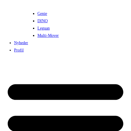
Genie
DINO
Leguan
Multi-Mover
Nyheder
Profil