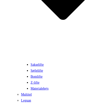
Sakselifte
Søjlelifte
Bomlifte
Z-lifte
Materialehejs
Multitel
Leguan