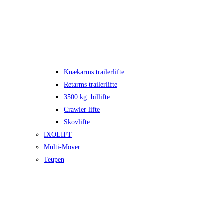
Knækarms trailerlifte
Retarms trailerlifte
3500 kg. billifte
Crawler lifte
Skovlifte
IXOLIFT
Multi-Mover
Teupen