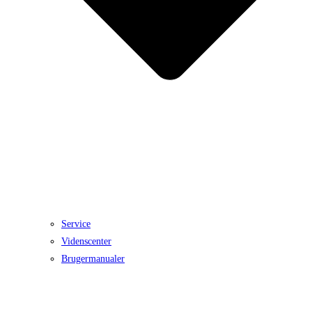
Service
Videnscenter
Brugermanualer