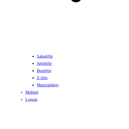
Sakselifte
Søjlelifte
Bomlifte
Z-lifte
Materialehejs
Multitel
Leguan