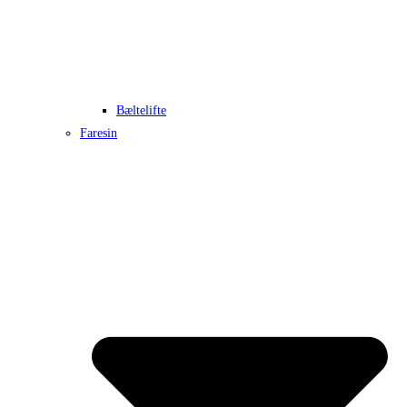
Bæltelifte
Faresin