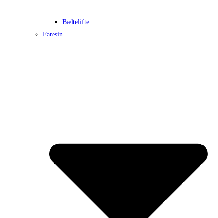
Bæltelifte
Faresin