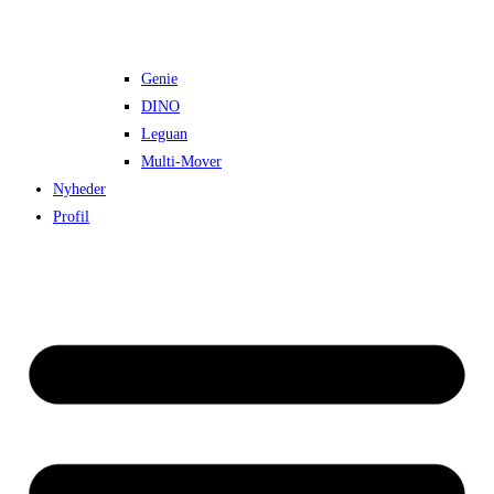
Genie
DINO
Leguan
Multi-Mover
Nyheder
Profil