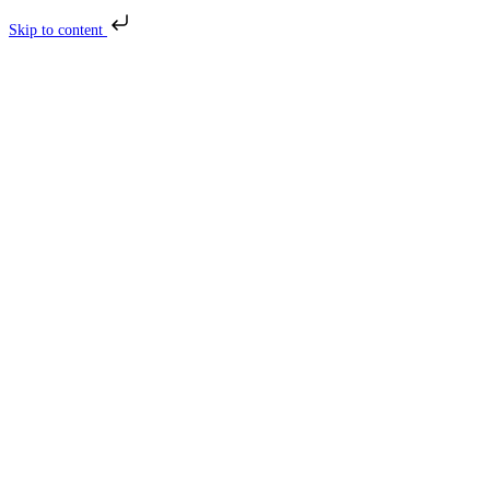
Skip to content
Skip
to
content