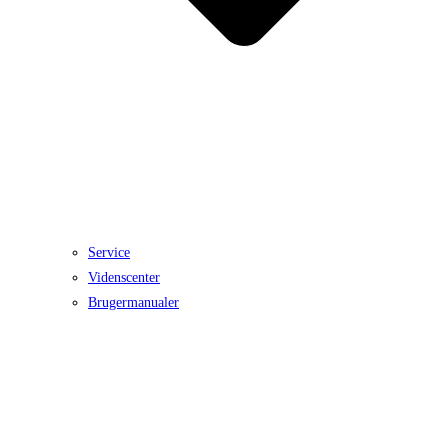
Service
Videnscenter
Brugermanualer