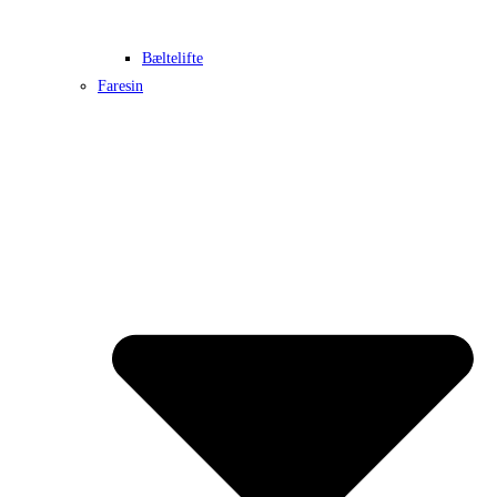
Bæltelifte
Faresin