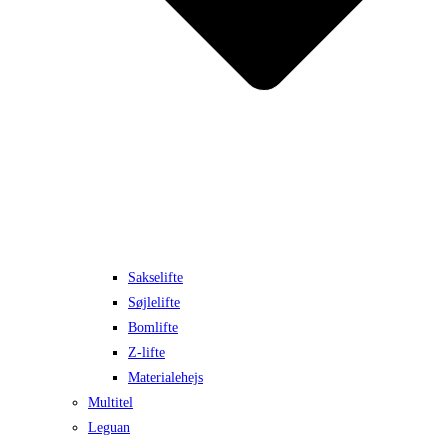
Sakselifte
Søjlelifte
Bomlifte
Z-lifte
Materialehejs
Multitel
Leguan