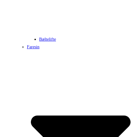
Bæltelifte
Faresin