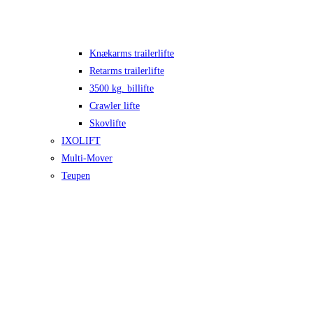
Knækarms trailerlifte
Retarms trailerlifte
3500 kg. billifte
Crawler lifte
Skovlifte
IXOLIFT
Multi-Mover
Teupen