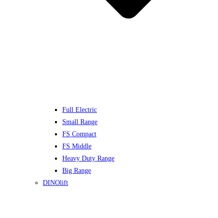
Full Electric
Small Range
FS Compact
FS Middle
Heavy Duty Range
Big Range
DINOlift