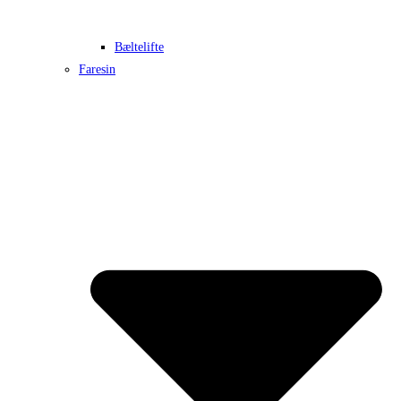
Bæltelifte
Faresin