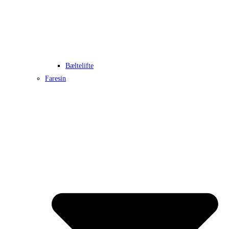
Bæltelifte
Faresin