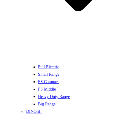
Full Electric
Small Range
FS Compact
FS Middle
Heavy Duty Range
Big Range
DINOlift