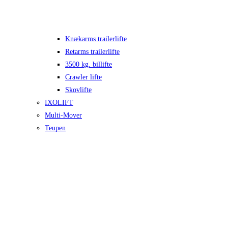
Knækarms trailerlifte
Retarms trailerlifte
3500 kg. billifte
Crawler lifte
Skovlifte
IXOLIFT
Multi-Mover
Teupen