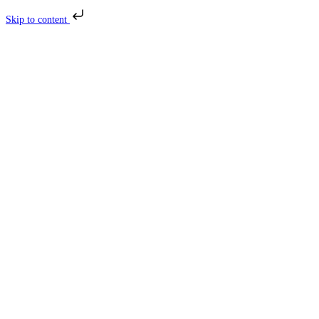
Skip to content
Skip
to
content