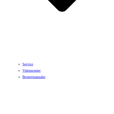
Service
Videnscenter
Brugermanualer