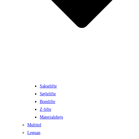
Sakselifte
Søjlelifte
Bomlifte
Z-lifte
Materialehejs
Multitel
Leguan